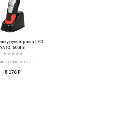
аккумуляторный LED
YATO, 600lm
л: 382708558 092    1
8 176
₽