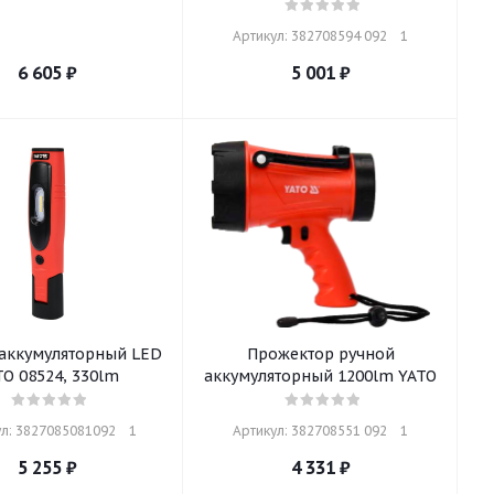
Артикул: 382708594 092    1
6 605
₽
5 001
₽
аккумуляторный LED
Прожектор ручной
TO 08524, 330lm
аккумуляторный 1200lm YATO
л: 3827085081092    1
Артикул: 382708551 092    1
5 255
₽
4 331
₽