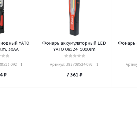
диодный YATO
Фонарь аккумуляторный LED
Фонарь 
0lm, 3хАА
YATO 08524, 1000lm
8513 092    1
Артикул: 382708524 092    1
Артику
4
₽
7 361
₽