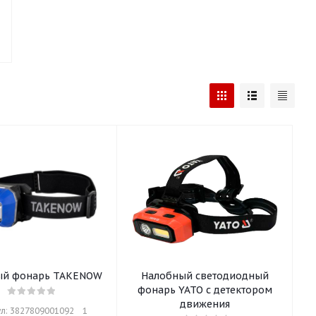
ый фонарь TAKENOW
Налобный светодиодный
фонарь YATO с детектором
движения
л: 3827809001092    1