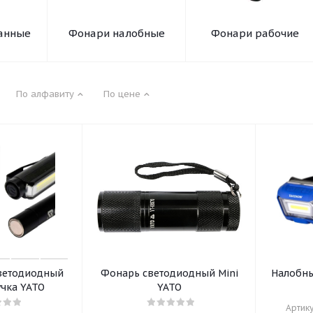
анные
Фонари налобные
Фонари рабочие
По алфавиту
По цене
ветодиодный
Фонарь светодиодный Mini
Налобн
чка YATO
YATO
Артику