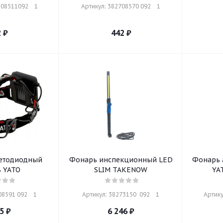
08511092    1
Артикул: 382708570 092    1
2
₽
442
₽
етодиодный
Фонарь инспекционный LED
Фонарь 
 YATO
SLIM TAKENOW
YA
8591 092    1
Артикул: 38273150  092    1
Артику
5
₽
6 246
₽