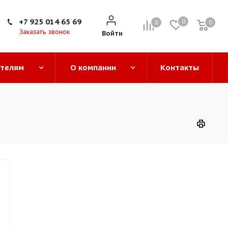
+7 925 014 65 69
0
0
0
0
Заказать звонок
Войти
ателям
О компании
Контакты