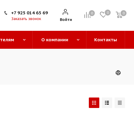
+7 925 014 65 69
0
0
0
0
Заказать звонок
Войти
ателям
О компании
Контакты