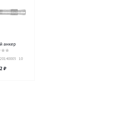
й анкер
20140005   10
2
₽