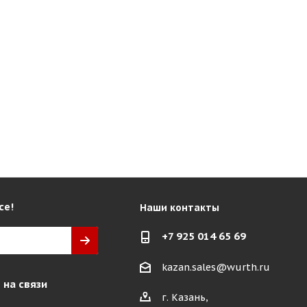
се!
Наши контакты
+7 925 014 65 69
kazan.sales@wurth.ru
 на связи
г. Казань,